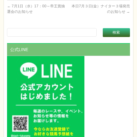
←
7月1日（水）17：00～帝王賞抽
本日7月３日(金）ナイター３場発売
選会のお知らせ
のお知らせ
→
公式LINE