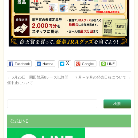
Facebook
Hatena
Google+
LINE
←
6月26日 園田競馬8レース以降開
７月～９月の発売日程について
→
催中止について
公式LINE