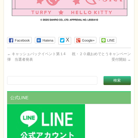
Facebook
Hatena
Google+
LINE
←
キャッシュバックイベント第１4
祝・２０歳おめでとうキャンペーン
弾 当選者発表
受付開始
→
公式LINE